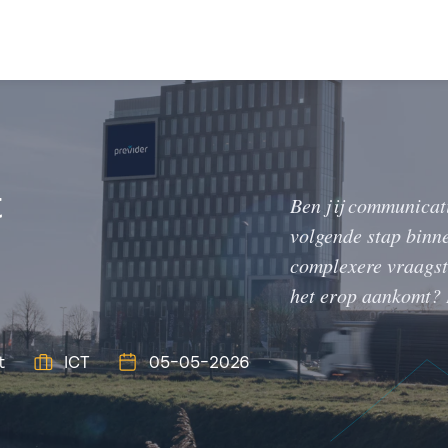
t
Ben jij communicati
volgende stap binne
complexere vraagst
het erop aankomt? D
t
ICT
05-05-2026