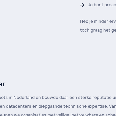
Je bent proac
Heb je minder erv
toch graag het ge
er
roots in Nederland en bouwde daar een sterke reputatie u
en datacenters en diepgaande technische expertise. Van
eunen we organisaties met veilige, betrouwbare en scha