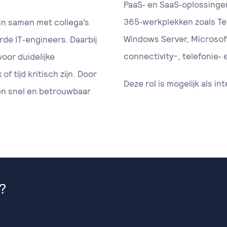
PaaS‑ en SaaS‑oplossingen
365‑werkplekken zoals T
rin samen met collega’s
Windows Server, Microsoft
de IT‑engineers. Daarbij
connectivity-, telefonie‑ 
voor duidelijke
 tijd kritisch zijn. Door
Deze rol is mogelijk als in
n snel en betrouwbaar
?